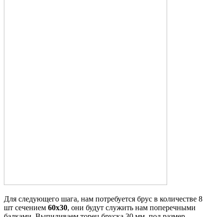
Для следующего шага, нам потребуется брус в количестве 8
шт сечением
60х30
, они будут служить нам
поперечными
балками
. Выпиливаем торец бруска 30 мм, под размер