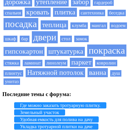
дорожка
утепление
забор
гардероб
кровать
плитка
спальня
сантехника
беседка
посадка
теплица
клумба
мангал
водоем
двери
шкаф
бар
стол
замок
покраска
гипсокартон
штукатурка
паркет
стяжка
ламинат
линолеум
ковролин
Натяжной потолок
ванна
плинтус
душ
унитаз
Последние темы с форума:
Где можно заказать тротуарную плитку.
Земельный участок
Удобная емкость для полива на дачу
Укладка тротуарной плитки на даче