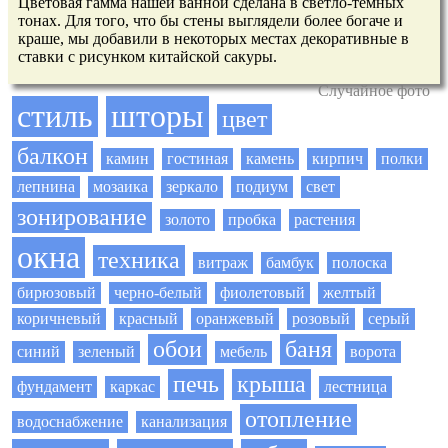
Цветовая гамма нашей ванной сделана в светло-темных
тонах. Для того, что бы стены выглядели более богаче и
краше, мы добавили в некоторых местах декоративные в
ставки с рисунком китайской сакуры.
Случайное фото
стиль
шторы
цвет
балкон
камин
гостиная
камень
кирпич
полки
лепнина
мозаика
зеркало
подиум
свет
зонирование
золото
пробка
растения
окна
техника
витраж
бамбук
полоска
бирюзовый
черно-белый
фиолетовый
желтый
коричневый
красный
оранжевый
розовый
серый
обои
баня
синий
зеленый
мебель
ворота
печь
крыша
фундамент
каркас
лестница
отопление
водоснабжение
канализация