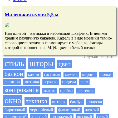
Маленькая кухня 5,5 м
Над плитой – вытяжка и небольшой шкафчик. В нем мы
храним различную бакалею. Кафель в виде мозаики темно-
серого цвета отлично гармонирует с мебелью, фасады
которой выполнены из МДФ цвета «белый шелк».
Случайное фото
стиль
шторы
цвет
балкон
камин
гостиная
камень
кирпич
полки
лепнина
мозаика
зеркало
подиум
свет
зонирование
золото
пробка
растения
окна
техника
витраж
бамбук
полоска
бирюзовый
черно-белый
фиолетовый
желтый
коричневый
красный
оранжевый
розовый
серый