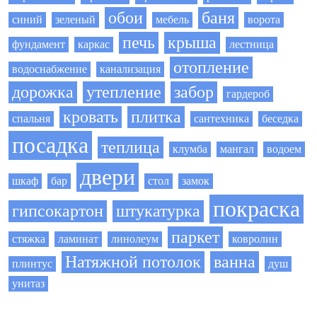
обои
баня
синий
зеленый
мебель
ворота
печь
крыша
фундамент
каркас
лестница
отопление
водоснабжение
канализация
дорожка
утепление
забор
гардероб
кровать
плитка
спальня
сантехника
беседка
посадка
теплица
клумба
мангал
водоем
двери
шкаф
бар
стол
замок
покраска
гипсокартон
штукатурка
паркет
стяжка
ламинат
линолеум
ковролин
Натяжной потолок
ванна
плинтус
душ
унитаз