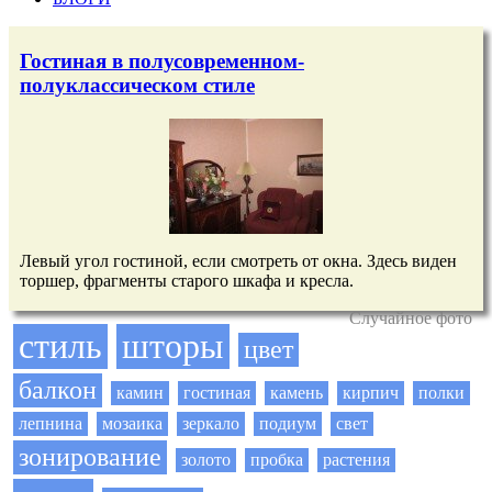
Гостиная в полусовременном-
полуклассическом стиле
Левый угол гостиной, если смотреть от окна. Здесь виден
торшер, фрагменты старого шкафа и кресла.
Случайное фото
стиль
шторы
цвет
балкон
камин
гостиная
камень
кирпич
полки
лепнина
мозаика
зеркало
подиум
свет
зонирование
золото
пробка
растения