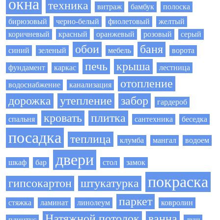
окна
техника
витраж
бамбук
полоска
бирюзовый
черно-белый
фиолетовый
желтый
коричневый
красный
оранжевый
розовый
серый
обои
баня
синий
зеленый
мебель
ворота
печь
крыша
фундамент
каркас
лестница
отопление
водоснабжение
канализация
дорожка
утепление
забор
гардероб
кровать
плитка
спальня
сантехника
беседка
посадка
теплица
клумба
мангал
водоем
двери
шкаф
бар
стол
замок
покраска
гипсокартон
штукатурка
паркет
стяжка
ламинат
линолеум
ковролин
Натяжной потолок
ванна
плинтус
душ