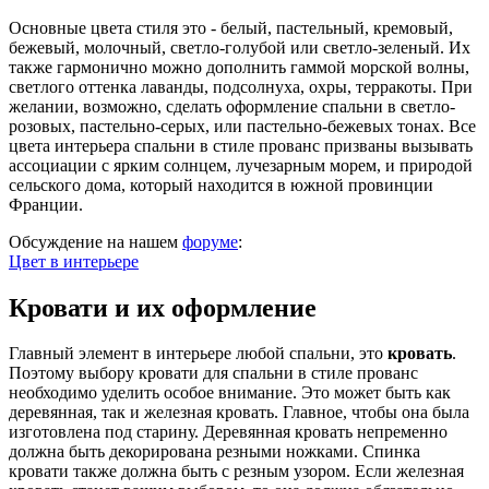
Основные цвета стиля это - белый, пастельный, кремовый,
бежевый, молочный, светло-голубой или светло-зеленый. Их
также гармонично можно дополнить гаммой морской волны,
светлого оттенка лаванды, подсолнуха, охры, терракоты. При
желании, возможно, сделать оформление спальни в светло-
розовых, пастельно-серых, или пастельно-бежевых тонах. Все
цвета интерьера спальни в стиле прованс призваны вызывать
ассоциации с ярким солнцем, лучезарным морем, и природой
сельского дома, который находится в южной провинции
Франции.
Обсуждение на нашем
форуме
:
Цвет в интерьере
Кровати и их оформление
Главный элемент в интерьере любой спальни, это
кровать
.
Поэтому выбору кровати для спальни в стиле прованс
необходимо уделить особое внимание. Это может быть как
деревянная, так и железная кровать. Главное, чтобы она была
изготовлена под старину. Деревянная кровать непременно
должна быть декорирована резными ножками. Спинка
кровати также должна быть с резным узором. Если железная