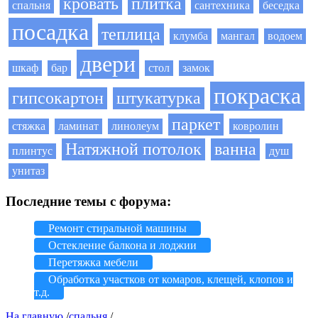
кровать
плитка
спальня
сантехника
беседка
посадка
теплица
клумба
мангал
водоем
двери
шкаф
бар
стол
замок
покраска
гипсокартон
штукатурка
паркет
стяжка
ламинат
линолеум
ковролин
Натяжной потолок
ванна
плинтус
душ
унитаз
Последние темы с форума:
Ремонт стиральной машины
Остекление балкона и лоджии
Перетяжка мебели
Обработка участков от комаров, клещей, клопов и
т.д.
На главную
/
спальня
/...