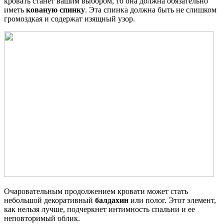
кровать станет вашим выбором, то она должна обязательно
иметь
кованую спинку
. Эта спинка должна быть не слишком
громоздкая и содержат изящный узор.
Очаровательным продолжением кровати может стать
небольшой декоративный
балдахин
или полог. Этот элемент,
как нельзя лучше, подчеркнет интимность спальни и ее
неповторимый облик.