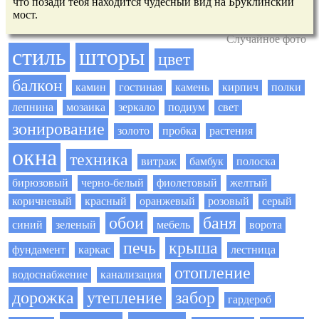
что позади тебя находится чудесный вид на Бруклинский
мост.
Случайное фото
стиль
шторы
цвет
балкон
камин
гостиная
камень
кирпич
полки
лепнина
мозаика
зеркало
подиум
свет
зонирование
золото
пробка
растения
окна
техника
витраж
бамбук
полоска
бирюзовый
черно-белый
фиолетовый
желтый
коричневый
красный
оранжевый
розовый
серый
обои
баня
синий
зеленый
мебель
ворота
печь
крыша
фундамент
каркас
лестница
отопление
водоснабжение
канализация
дорожка
утепление
забор
гардероб