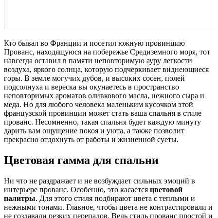
Кто бывал во Франции и посетил южную провинцию
Прованс, находящуюся на побережье Средиземного моря, тот
навсегда оставил в памяти неповторимую ауру легкости
воздуха, яркого солнца, которую подчеркивает виднеющиеся
горы. В земле могучих дубов, и высоких сосен, полей
подсолнуха и вереска вы окунаетесь в пространство
неповторимых ароматов оливкового масла, нежного сыра и
меда. Но для любого человека маленьким кусочком этой
французской провинции может стать ваша спальня в стиле
прованс. Несомненно, такая спальня будет каждую минуту
дарить вам ощущение покоя и уюта, а также позволит
прекрасно отдохнуть от работы и жизненной суеты.
Цветовая гамма для спальни
Ни что не раздражает и не возбуждает сильных эмоций в
интерьере прованс. Особенно, это касается
цветовой
палитры
. Для этого стиля подбирают цвета с теплыми и
нежными тонами. Главное, чтобы цвета не контрастировали и
не создавали резких перепадов. Ведь стиль прованс простой и