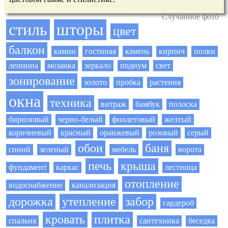
Случайное фото
стиль
шторы
цвет
балкон
камин
гостиная
камень
кирпич
полки
лепнина
мозаика
зеркало
подиум
свет
зонирование
золото
пробка
растения
окна
техника
витраж
бамбук
полоска
бирюзовый
черно-белый
фиолетовый
желтый
коричневый
красный
оранжевый
розовый
серый
обои
баня
синий
зеленый
мебель
ворота
печь
крыша
фундамент
каркас
лестница
отопление
водоснабжение
канализация
дорожка
утепление
забор
гардероб
кровать
плитка
спальня
сантехника
беседка